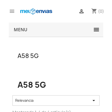
shopping_cart


(0)
MENU
A58 5G
A58 5G

Relevancia