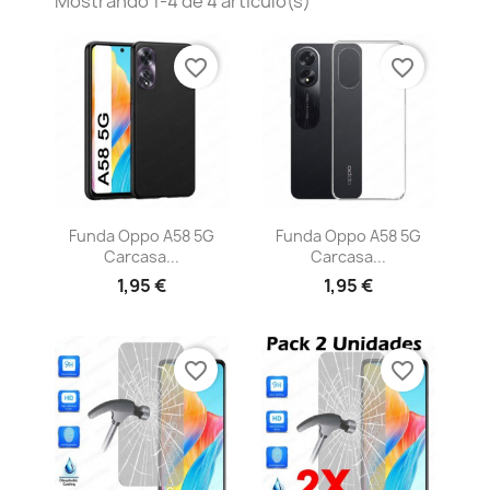
Mostrando 1-4 de 4 artículo(s)
favorite_border
favorite_border
Vista rápida
Vista rápida


Funda Oppo A58 5G
Funda Oppo A58 5G
Carcasa...
Carcasa...
1,95 €
1,95 €
favorite_border
favorite_border