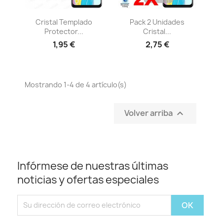
Vista rápida
Vista rápida


Cristal Templado
Pack 2 Unidades
Protector...
Cristal...
1,95 €
2,75 €
Mostrando 1-4 de 4 artículo(s)
Volver arriba

Infórmese de nuestras últimas
noticias y ofertas especiales